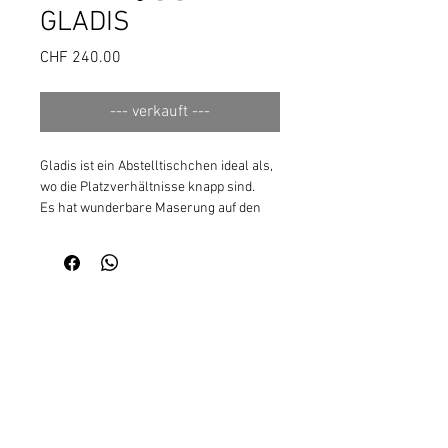
GLADIS
Preis
CHF 240.00
--- verkauft ---
Gladis ist ein Abstelltischchen ideal als,
wo die Platzverhältnisse knapp sind.
Es hat wunderbare Maserung auf den
holzbelassenen Abstellflächen. Die
schlichten Beine sind himbeer Rot -
Diningroom Red. Frisch passt es
hervoragend zu grau, schwarz und
dunkelblau.
T 38 x B 54 x H 80
+41 44 700 00 90
|
info@usgsuechts.ch
Postadresse: usgsuechts GmbH | Bodenfeldstrasse 27
| 8906 Bonstetten
Atelier: im Gemeinschafts-Atelier | Stationsstrasse 9B
| 8906 Bonstetten