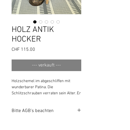
HOLZ ANTIK
HOCKER
Preis
CHF 115.00
--- verkauft ---
Holzschemel im abgeschliffen mit
wunderbarer Patina. Die
Schlitzschrauben verraten sein Alter. Er
hat eine Ecke ab (siehe Foto) diese ist
sauber abgeschliffen, damit keine
Bitte AGB's beachten
Verletzungen entstehen können.
https://www.usgsuechts.ch/agbs
33 x 33 x H47