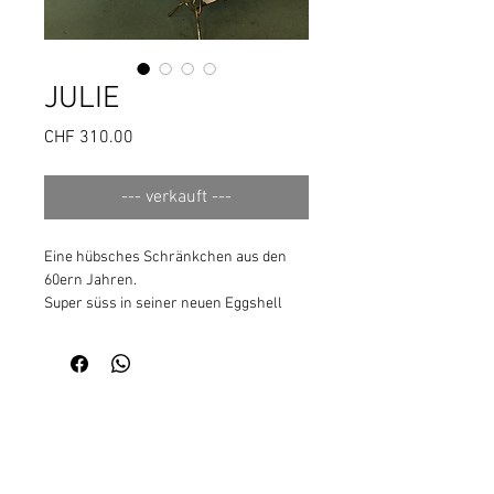
JULIE
Preis
CHF 310.00
--- verkauft ---
Eine hübsches Schränkchen aus den
60ern Jahren.
Super süss in seiner neuen Eggshell
Farbe Eukalyptus.
Verspielt macht der Häschenknauf das
gradlinig gehaltene Möbelchen.
B38,5 x T32,5 x H59
+41 44 700 00 90
|
info@usgsuechts.ch
Postadresse: usgsuechts GmbH | Bodenfeldstrasse 27