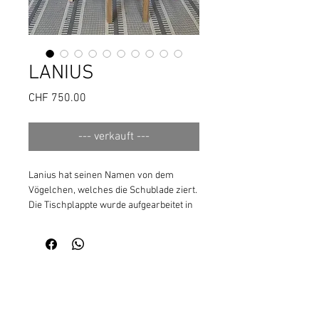
LANIUS
Preis
CHF 750.00
--- verkauft ---
Lanius hat seinen Namen von dem
Vögelchen, welches die Schublade ziert.
Die Tischplappte wurde aufgearbeitet in
Farrow & Ball Rot Brinjal. Brinjal ist der
englische Name für Aubergine. Die
Farbe verleiht eine intime und
herrschaftliche Stimmung und eignet
sich gut als Akzentfarbe.
Masse: B 112 x T 76 x H 79 / 66
+41 44 700 00 90
|
info@usgsuechts.ch