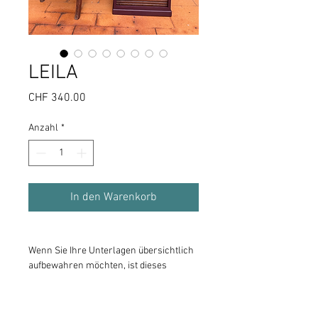
LEILA
Preis
CHF 340.00
Anzahl
*
In den Warenkorb
Wenn Sie Ihre Unterlagen übersichtlich
aufbewahren möchten, ist dieses
Schränkchen ideal. Die Schubladen sind
A4 breit. Das Schloss schliesst
wunderbar, der Rollo rollt wie