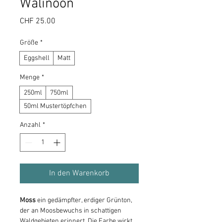
Walinoon
Preis
CHF 25.00
Größe
*
Eggshell
Matt
Menge
*
250ml
750ml
50ml Mustertöpfchen
Anzahl
*
In den Warenkorb
Moss
ein gedämpfter, erdiger Grünton,
der an Moosbewuchs in schattigen
Waldgebieten erinnert. Die Farbe wirkt