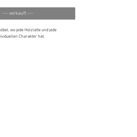
--- verkauft ---
öbel, wo jede Holzlatte und jede
ividuellen Charakter hat.
phit & innen Swedish Blue
ckwand 90