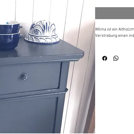
Wilma ist ein Altholzm
Verstrebung einen ind
Painting the Past Gra
B43 x T30 x H80 / Rü