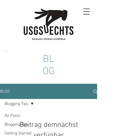
BL
OG
BLOG
Blogging Tips
All Posts
Beitrag demnächst
Blogging Tips
Getting Started
verfügbar